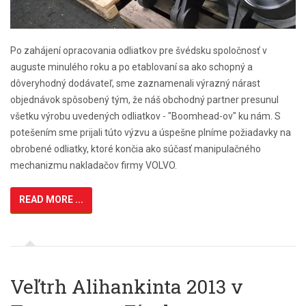
Po zahájení opracovania odliatkov pre švédsku spoločnosť v
auguste minulého roku a po etablovaní sa ako schopný a
dôveryhodný dodávateľ, sme zaznamenali výrazný nárast
objednávok spôsobený tým, že náš obchodný partner presunul
všetku výrobu uvedených odliatkov - "Boomhead-ov" ku nám. S
potešením sme prijali túto výzvu a úspešne plníme požiadavky na
obrobené odliatky, ktoré končia ako súčasť manipulačného
mechanizmu nakladačov firmy VOLVO.
READ MORE ...
Veľtrh Alihankinta 2013 v