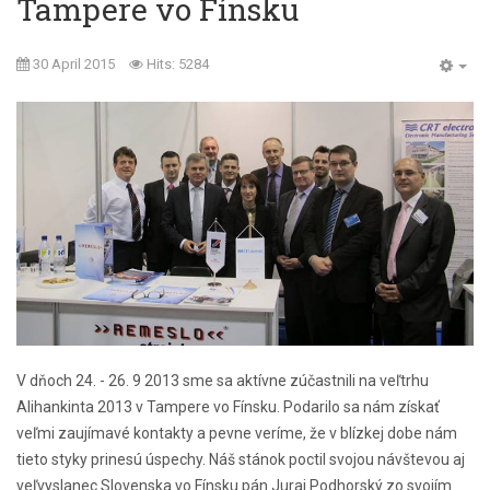
Tampere vo Fínsku
30 April 2015
Hits: 5284
V dňoch 24. - 26. 9 2013 sme sa aktívne zúčastnili na veľtrhu
Alihankinta 2013 v Tampere vo Fínsku. Podarilo sa nám získať
veľmi zaujímavé kontakty a pevne veríme, že v blízkej dobe nám
tieto styky prinesú úspechy. Náš stánok poctil svojou návštevou aj
veľvyslanec Slovenska vo Fínsku pán Juraj Podhorský zo svojím