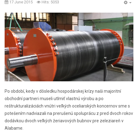
17 June 2015
Hits: 5053
Po období, kedy v dôsledku hospodárskej krízy naši majoritní
obchodní partneri museli utlmiť vlastnú výrobu a po
reštrukturalizáciách vnútri veľkých oceliarských koncernov sme s
potešením nadviazali na prerušenú spoluprácu z pred dvoch rokov
dodávkou dvoch veľkých žeriavových bubnov pre zeleziareň v
Alabame.