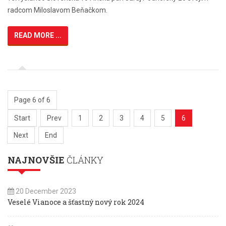
radcom Miloslavom Beňačkom.
READ MORE ...
Page 6 of 6
Start
Prev
1
2
3
4
5
6
Next
End
NAJNOVŠIE
ČLÁNKY
20 December 2023
Veselé Vianoce a šťastný nový rok 2024