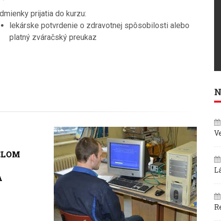
mienky prijatia do kurzu:
lekárske potvrdenie o zdravotnej spôsobilosti alebo
platný zváračský preukaz
N
V
ELOM
L
A
R