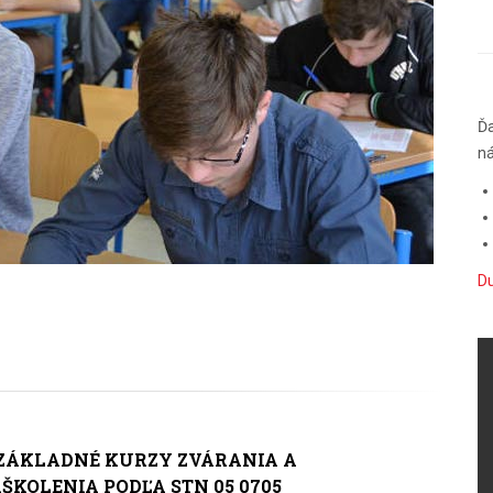
Ďa
ná
Du
 ZÁKLADNÉ KURZY ZVÁRANIA A
ŠKOLENIA PODĽA STN 05 0705