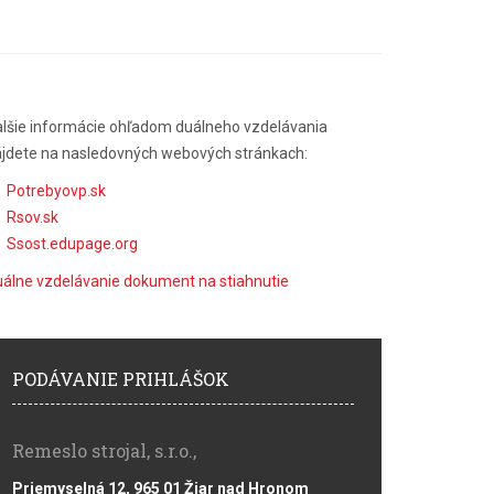
lšie informácie ohľadom duálneho vzdelávania
jdete na nasledovných webových stránkach:
Potrebyovp.sk
Rsov.sk
Ssost.edupage.org
álne vzdelávanie dokument na stiahnutie
PODÁVANIE PRIHLÁŠOK
Remeslo strojal, s.r.o.,
Priemyselná 12, 965 01 Žiar nad Hronom