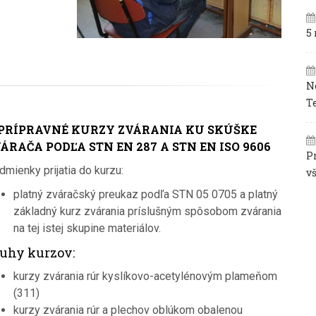
5
N
T
 PRÍPRAVNÉ KURZY ZVÁRANIA KU SKÚŠKE
ÁRAČA PODĽA STN EN 287 A STN EN ISO 9606
P
mienky prijatia do kurzu:
v
platný zváračský preukaz podľa STN 05 0705 a platný
základný kurz zvárania príslušným spôsobom zvárania
na tej istej skupine materiálov.
uhy kurzov:
kurzy zvárania rúr kyslíkovo-acetylénovým plameňom
(311)
kurzy zvárania rúr a plechov oblúkom obalenou