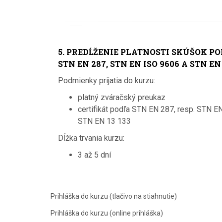
5. PREDĹŽENIE PLATNOSTI SKÚŠOK P
STN EN 287, STN EN ISO 9606 A STN EN 
Podmienky prijatia do kurzu:
platný zváračský preukaz
certifikát podľa STN EN 287, resp. STN E
STN EN 13 133
Dĺžka trvania kurzu:
3 až 5 dní
Prihláška do kurzu (tlačivo na stiahnutie)
Prihláška do kurzu (online prihláška)