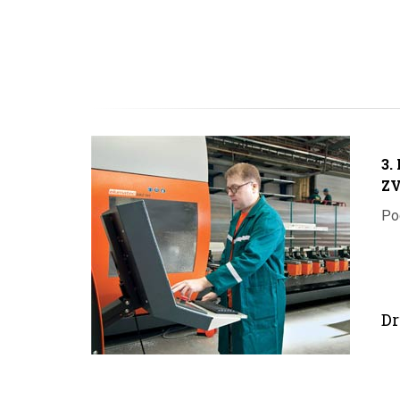
3.
ZV
Pod
Dr