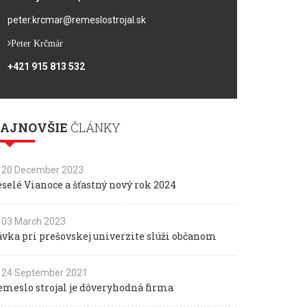
peter.krcmar@remeslostrojal.sk
Peter Krčmár
+421 915 813 532
AJNOVŠIE
ČLÁNKY
20 December 2023
eselé Vianoce a šťastný nový rok 2024
03 March 2023
ávka pri prešovskej univerzite slúži občanom
24 September 2021
emeslo strojal je dôveryhodná firma