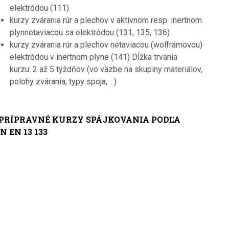
elektródou (111)
kurzy zvárania rúr a plechov v aktívnom resp. inertnom
plynnetaviacou sa elektródou (131, 135, 136)
kurzy zvárania rúr a plechov netaviacou (wolfrámovou)
elektródou v inertnom plyne (141) Dĺžka trvania
kurzu: 2 až 5 týždňov (vo väzbe na skupiny materiálov,
polohy zvárania, typy spoja, ...)
 PRÍPRAVNÉ KURZY SPÁJKOVANIA PODĽA
N EN 13 133