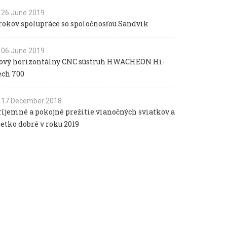
26 June 2019
 rokov spolupráce so spoločnosťou Sandvik
06 June 2019
ový horizontálny CNC sústruh HWACHEON Hi-
ech 700
17 December 2018
ríjemné a pokojné prežitie vianočných sviatkov a
šetko dobré v roku 2019