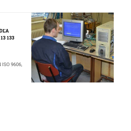
ODĽA
13 133
N ISO 9606,