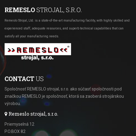
REMESLO
STROJAL, S.R.O.
Remeslo Strojal, Ltd. is a state-of-the-art manufacturing facility, with highly skilled and
experienced staff, adequate resources, and superb technical capabilities that can
satisfy all your manufacturing needs.
CONTACT
US
Spoločnosť REMESLO strojal, s.r.o. ako súčasť spoločnosti pod
značkou REMESLO je spoločnosť, ktorá sa zaoberá strojárskou
výrobou.
Remeslo strojal, s.r.o.
Priemyselná 12
P.O.BOX 82