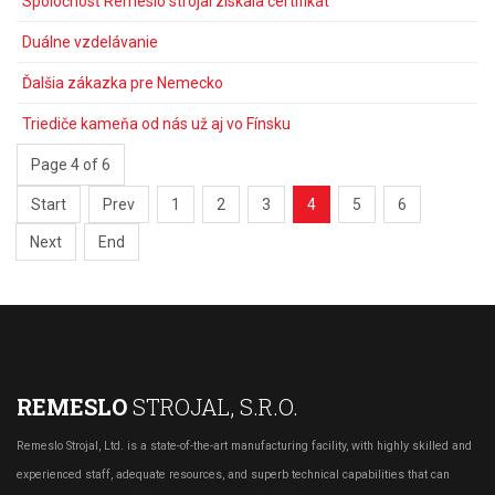
Spoločnosť Remeslo strojal získala certifikát
Duálne vzdelávanie
Ďalšia zákazka pre Nemecko
Triediče kameňa od nás už aj vo Fínsku
Page 4 of 6
Start
Prev
1
2
3
4
5
6
Next
End
REMESLO
STROJAL, S.R.O.
Remeslo Strojal, Ltd. is a state-of-the-art manufacturing facility, with highly skilled and
experienced staff, adequate resources, and superb technical capabilities that can