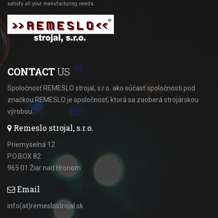
satisfy all your manufacturing needs.
CONTACT
US
Spoločnosť REMESLO strojal, s.r.o. ako súčasť spoločnosti pod
značkou REMESLO je spoločnosť, ktorá sa zaoberá strojárskou
výrobou.
Remeslo strojal, s.r.o.
Priemyselná 12
P.O.BOX 82
965 01 Žiar nad Hronom
Email
info(at)remeslostrojal.sk