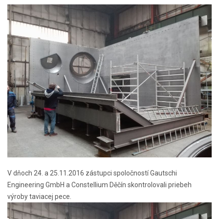
V dňoch 24. a 25.11.2016 zástupci spoločností Gautschi
Engineering GmbH a Constellium Děčín skontrolovali priebeh
výroby taviacej pece.