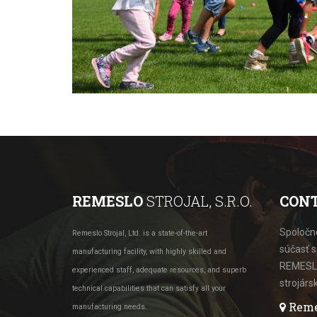
REMESLO
STROJAL, S.R.O.
CON
Spoločno
Remeslo Strojal, Ltd. is a state-of-the-art
súčasť 
manufacturing facility, with highly skilled and
REMESLO
experienced staff, adequate resources, and superb
strojárs
technical capabilities that can satisfy all your
Remesl
manufacturing needs.