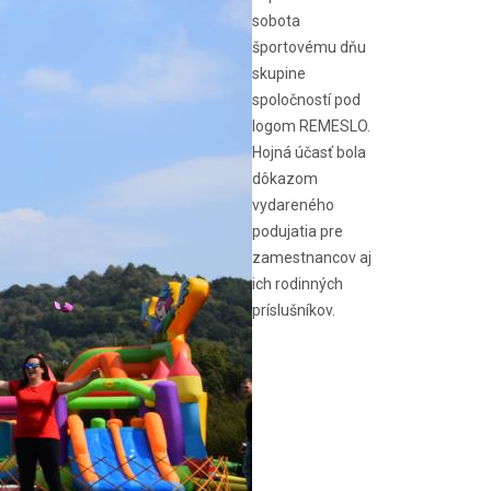
sobota
športovému dňu
skupine
spoločností pod
logom REMESLO.
Hojná účasť bola
dôkazom
vydareného
podujatia pre
zamestnancov aj
ich rodinných
príslušníkov.