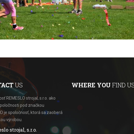
TACT
US
WHERE YOU
FIND US
sť REMESLO strojal, s.r.o. ako
spoločnosti pod značkou
 je spoločnosť, ktorá sa zaoberá
kou výrobou.
o strojal, s.r.o.