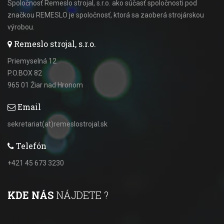
Spoločnosť Remeslo strojal, s.r.o. ako súčasť spoločnosti pod
značkou REMESLO je spoločnosť, ktorá sa zaoberá strojárskou
výrobou.
Remeslo strojal, s.r.o.
Priemyselná 12
P.O.BOX 82
965 01 Žiar nad Hronom
Email
sekretariat(at)remeslostrojal.sk
Telefón
+421 45 673 3230
KDE NÁS
NÁJDETE ?